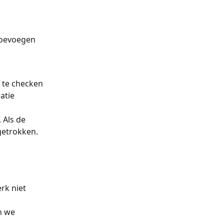
toevoegen 
 te checken 
atie 
 Als de 
getrokken. 
rk niet 
n we 