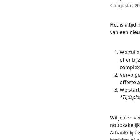
4 augustus 2
Het is altij
van een nieu
We zulle
of er bi
complex 
Vervolge
offerte 
We start
*Tijdspla
Wil je een v
noodzakelijk?
Afhankelijk 
bepalen of e