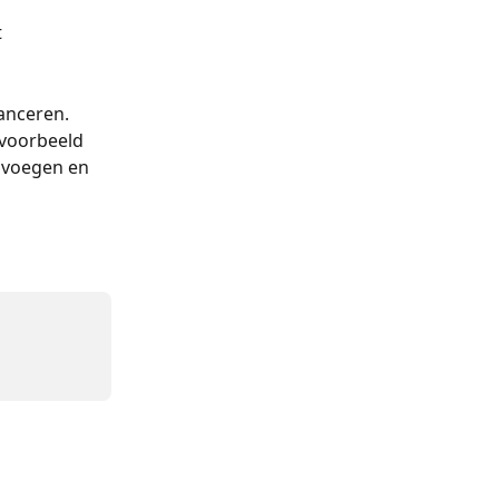
 
lanceren.
jvoorbeeld 
 voegen en 