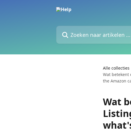
Naar de hoofdinhoud
Zoeken naar artikelen ...
Alle collecties
Wat betekent 
the Amazon cat
Wat b
Listin
what'