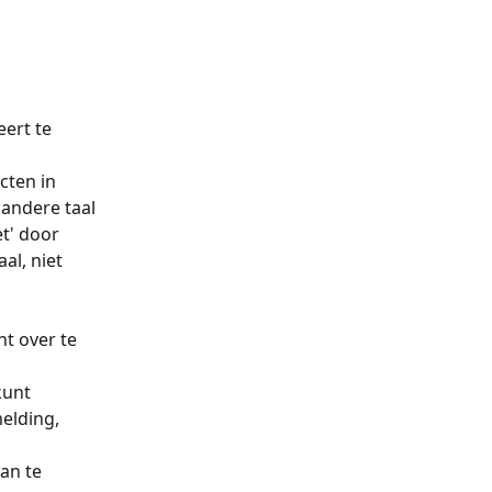
ert te 
ten in 
 andere taal 
t' door 
al, niet 
t over te 
unt 
elding, 
an te 