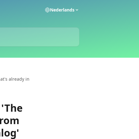
Nederlands
t's already in
 'The
from
log'