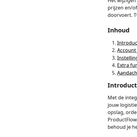
Het wijzigen
prijzen en/o
doorvoert. Tw
Inhoud
Introduc
Account
Instelli
Extra fu
Aandach
Introduct
Met de integ
jouw logisti
opslag, orde
ProductFlow,
behoud je he