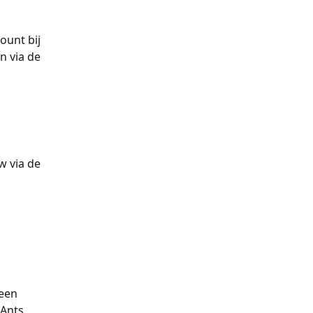
unt bij 
 via de 
w via de 
een 
Ants 