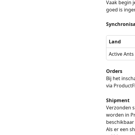
Vaak begin j
goed is inge
Synchronisa
Land
Active Ants
Orders
Bij het insc
via ProductF
Shipment
Verzonden s
worden in Pr
beschikbaar 
Als er een s