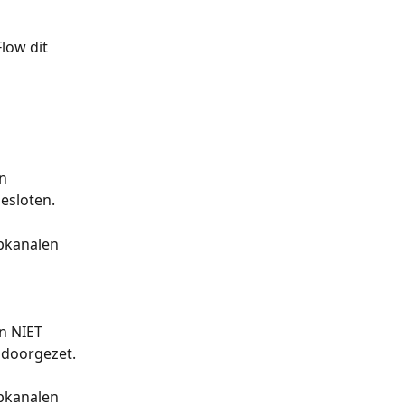
low dit 
 
n 
esloten.
pkanalen 
n NIET 
 doorgezet.
pkanalen 