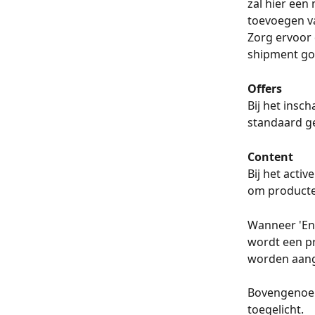
zal hier een 
toevoegen va
Zorg ervoor 
shipment go
Offers
Bij het insc
standaard ge
Content
Bij het acti
om producten
Wanneer 'Ena
wordt een pr
worden aang
Bovengenoemd
toegelicht.