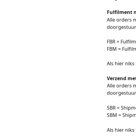
Fulfilment
Alle orders 
doorgestuurd
FBR = Fulfilm
FBM = Fulfil
Als hier nik
Verzend me
Alle orders 
doorgestuurd
SBR = Shipme
SBM = Shipm
Als hier nik