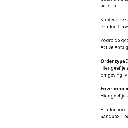
account.
Kopieer deze
ProductFlow
Zodra de geg
Active Ants 
Order type I
Hier geef je 
omgeving. Vul
Environmen
Hier geef je
Production =
Sandbox = e