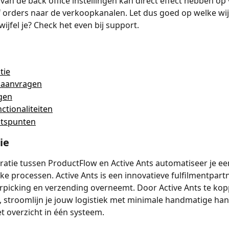
 van de back office instellingen kan direct effect hebben op
f orders naar de verkoopkanalen. Let dus goed op welke wijz
ijfel je? Check het even bij support.
tie
 aanvragen
ngen
nctionaliteiten
tspunten
ie
ratie tussen ProductFlow en Active Ants automatiseer je e
eke processen. Active Ants is een innovatieve fulfilmentpart
rpicking en verzending overneemt. Door Active Ants te kop
 stroomlijn je jouw logistiek met minimale handmatige han
t overzicht in één systeem.