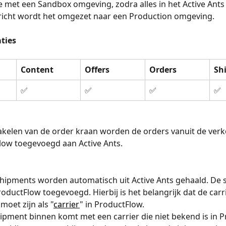
e met een Sandbox omgeving, zodra alles in het Active Ants
richt wordt het omgezet naar een Production omgeving. 
ties
Content
Offers
Orders
Sh
✅
✅
✅
✅
hakelen van de order kraan worden de orders vanuit de ver
low toegevoegd aan Active Ants.
hipments worden automatisch uit Active Ants gehaald. De 
oductFlow toegevoegd. Hierbij is het belangrijk dat de carri
moet zijn als "
carrier
" in ProductFlow.
hipment binnen komt met een carrier die niet bekend is in P