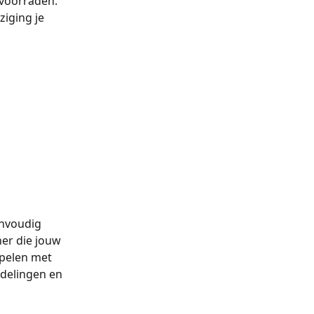
 voorraden. 
iging je 
envoudig 
ner die jouw 
pelen met 
delingen en 