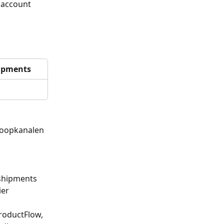
 account 
ipments
koopkanalen 
shipments 
er 
roductFlow, 