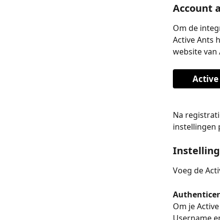
Account 
Om de integr
Active Ants 
website van 
Active
Na registrat
instellingen 
Instellin
Voeg de Activ
Authentice
Om je Active
Username en 