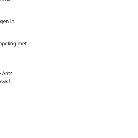
gen in 
ppeling met 
e Ants 
staat.