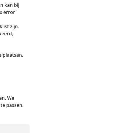
 kan bij 
 error' 
st zijn. 
eerd, 
 plaatsen. 
en. We 
te passen. 