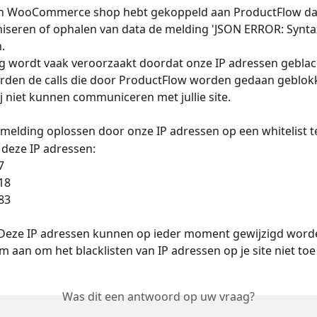
igen WooCommerce shop hebt gekoppeld aan ProductFlow dan
iseren of ophalen van data de melding 'JSON ERROR: Syntax
. 
 wordt vaak veroorzaakt doordat onze IP adressen geblackli
rden de calls die door ProductFlow worden gedaan geblokk
 niet kunnen communiceren met jullie site. 
 melding oplossen door onze IP adressen op een whitelist te
deze IP adressen:
7
18
83
 Deze IP adressen kunnen op ieder moment gewijzigd word
 aan om het blacklisten van IP adressen op je site niet toe 
Was dit een antwoord op uw vraag?