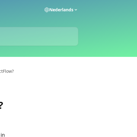
Nederlands
ctFlow?
?
 in 