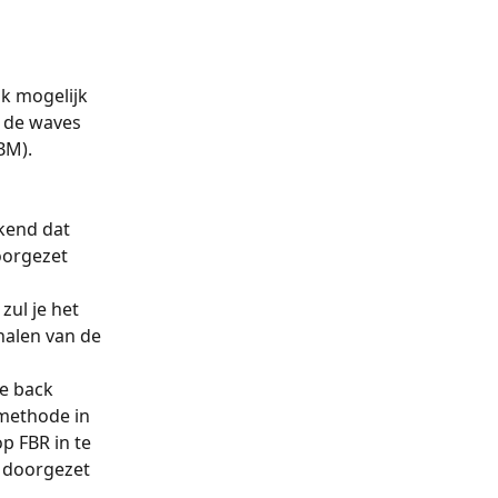
 
k mogelijk 
n de waves 
BM).
kend dat 
oorgezet 
zul je het 
halen van de 
e back 
dmethode in 
p FBR in te 
 doorgezet 