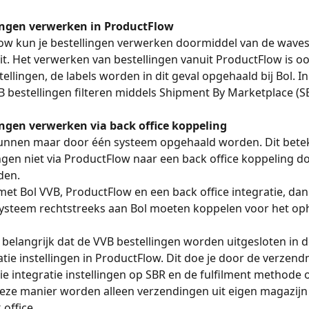
ingen verwerken in ProductFlow
ow kun je bestellingen verwerken doormiddel van de waves
eit. Het verwerken van bestellingen vanuit ProductFlow is oo
ellingen, de labels worden in dit geval opgehaald bij Bol. I
B bestellingen filteren middels Shipment By Marketplace (S
ingen verwerken via back office koppeling
kunnen maar door één systeem opgehaald worden. Dit bete
ngen niet via ProductFlow naar een back office koppeling d
en. 
met Bol VVB, ProductFlow en een back office integratie, dan 
systeem rechtstreeks aan Bol moeten koppelen voor het op
et belangrijk dat de VVB bestellingen worden uitgesloten in d
ratie instellingen in ProductFlow. Dit doe je door de verzen
cie integratie instellingen op SBR en de fulfilment methode o
deze manier worden alleen verzendingen uit eigen magazijn
office. 