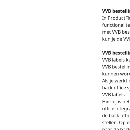
VVB bestell
In ProductFl
functionalit
met VVB best
kun je de VV
VVB bestell
VVB labels 
VVB bestelli
kunnen word
Als je werkt 
back office 
VVB labels. 
Hierbij is h
office integ
de back offi
stellen. Op 
naar de back 