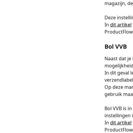
magazijn, d
Deze instell
In 
dit artikel
ProductFlow.
Bol VVB
Naast dat je 
mogelijkheid
In dit geval
verzendlabel
Op deze mani
gebruik maak
Bol VVB is i
instellingen 
In 
dit artikel
ProductFlow.