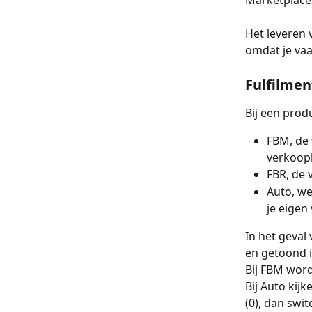
Het leveren 
omdat je vaa
Fulfilmen
Bij een prod
FBM, de 
verkoopk
FBR, de 
Auto, we
je eigen
In het geval
en getoond i
Bij FBM wor
Bij Auto kij
(0), dan swi