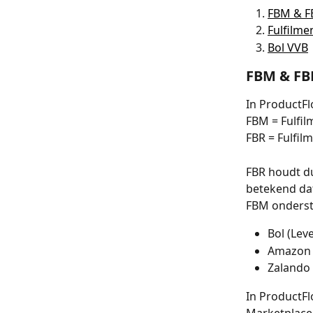
FBM & FB
Fulfilme
Bol VVB
FBM & FBR
In ProductF
FBM = Fulfil
FBR = Fulfilm
FBR houdt du
betekend dat
FBM onderst
Bol (Leve
Amazon (
Zalando 
In ProductFl
Marketplace 