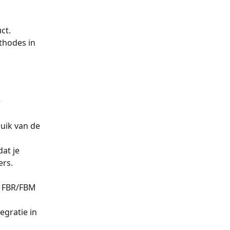
ct. 
thodes in 
 
uik van de 
at je 
rs. 
e FBR/FBM 
gratie in 