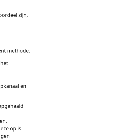
ordeel zijn, 
ment methode:
het 
opkanaal en 
 opgehaald 
en. 
eze op is 
igen 