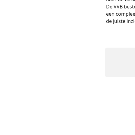
De VVB beste
een compleet
de juiste inz