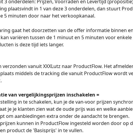
uit 3 onderdelen: Prijzen, Voorraden en Levertijd (propositi
ging plaatsvindt in 1 van deze 3 onderdelen, dan stuurt Pro
e 5 minuten door naar het verkoopkanaal.
aring gaat het doorzetten van de offer informatie binnen en
 kan variëren tussen de 1 minuut en 5 minuten voor enkele
ucten is deze tijd iets langer.
 verzonden vanuit XXXLutz naar ProductFlow. Het afmelden
 plaats middels de tracking die vanuit ProductFlow wordt 
.
tie van vergelijkingsprijzen inschakelen =
stelling in te schakelen, kun je de van-voor prijzen synchro
aat je je klanten zien wat de oude prijs was en welke aanbied
elpt om aanbiedingen extra onder de aandacht te brengen.
prijzen kunnen in ProductFlow ingesteld worden door op d
n product de 'Basisprijs' in te vullen.