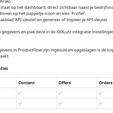
Mirakl.
D staat op het dashboard, direct zichtbaar naast je bedrijfs
sboven op het poppetje-icoon en kies 'Profiel'.
abblad ‘API-sleutel’ en genereer of kopieer je API-sleutel.
 gegevens en plak deze in de XXXLutz integratie instellingen
.
evens in ProductFlow zijn ingevuld en opgeslagen is de ko
aakt.
ties
Content
Offers
Orders
✅
✅
✅
✅
✅
✅