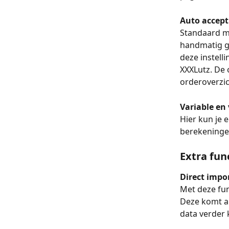
Auto accept
Standaard mo
handmatig g
deze instell
XXXLutz. De 
orderoverzic
Variable en 
Hier kun je 
berekeninge
Extra fun
Direct impo
Met deze fun
Deze komt au
data verder