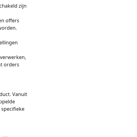
chakeld zijn 
n offers 
worden.
ellingen 
 verwerken, 
t orders 
duct. Vanuit 
oppelde 
specifieke 