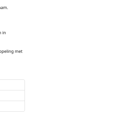
naam.
 in 
ppeling met 