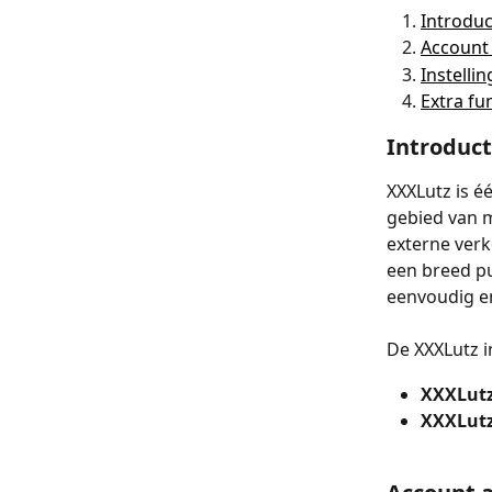
Introduc
Account
Instelli
Extra fu
Introduct
XXXLutz is é
gebied van m
externe ver
een breed pu
eenvoudig en
De XXXLutz i
XXXLut
XXXLut