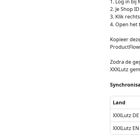
1. Log in bij 
2. Je Shop I
3. Klik recht
4. Open het t
Kopieer deze
ProductFlow
Zodra de geg
XXXLutz gem
Synchronisa
Land
XXXLutz DE
XXXLutz EN