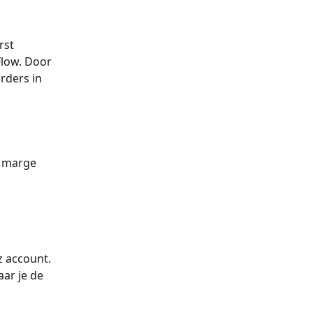
rst 
low. Door 
rders in 
n marge 
z account.
ar je de 