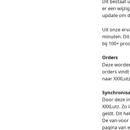
Dit bestaat 
er een wijzi
update om d
Uit onze erv
minuten. Dit
bij 100+ prod
Orders
Deze worden
orders vindt
naar XXXLutz
Synchronisa
Door deze in
XXXLutz. Zo l
geldt. Dit h
De van-voor 
pagina van ee