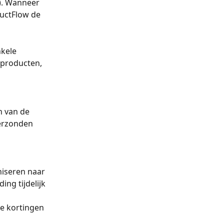
e). Wanneer 
ductFlow de 
kele 
 producten, 
 van de 
verzonden 
niseren naar 
ing tijdelijk 
e kortingen 