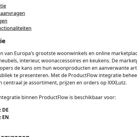
tie
 aanvragen
ngen
nctionaliteiten
ie
én van Europa’s grootste woonwinkels en online marketplac
eubels, interieur, woonaccessoires en keukens. De marketp
kopers de kans om hun woonproducten en aanverwante arti
bliek te presenteren. Met de ProductFlow integratie beheer
 centraal je assortiment, prijzen en orders op XXXLutz.
ntegratie binnen ProductFlow is beschikbaar voor:
z DE
z EN