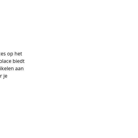
es op het 
lace biedt 
kelen aan 
 je 