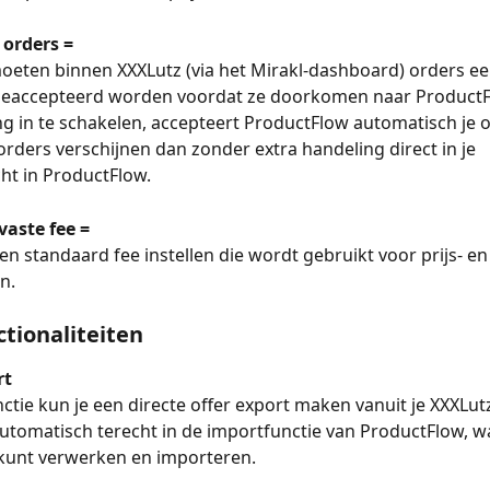
 orders =
eten binnen XXXLutz (via het Mirakl-dashboard) orders ee
eaccepteerd worden voordat ze doorkomen naar ProductF
ing in te schakelen, accepteert ProductFlow automatisch je o
orders verschijnen dan zonder extra handeling direct in je 
ht in ProductFlow.
vaste fee =
een standaard fee instellen die wordt gebruikt voor prijs- e
n.
ctionaliteiten
rt
ctie kun je een directe offer export maken vanuit je XXXLut
tomatisch terecht in de importfunctie van ProductFlow, wa
 kunt verwerken en importeren.