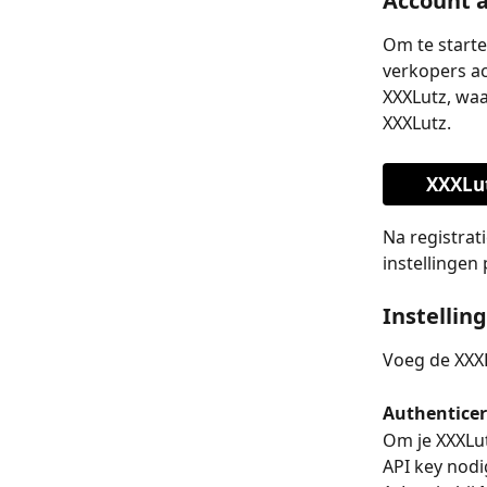
Account 
Om te starte
verkopers ac
XXXLutz, waa
XXXLutz.
XXXLu
Na registrat
instellingen
Instellin
Voeg de XXXL
Authentice
Om je XXXLu
API key nodi