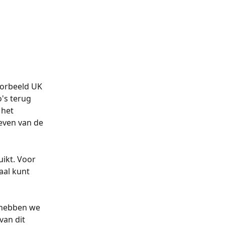
oorbeeld UK 
's terug 
 het 
even van de 
ikt. Voor 
aal kunt 
 hebben we 
van dit 