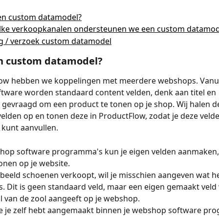
een custom datamodel?
lke verkoopkanalen ondersteunen we een custom datamod
g / verzoek custom datamodel
en custom datamodel?
low hebben we koppelingen met meerdere webshops. Vanui
ware worden standaard content velden, denk aan titel en 
, gevraagd om een product te tonen op je shop. Wij halen d
velden op en tonen deze in ProductFlow, zodat je deze velde
kunt aanvullen.
shop software programma's kun je eigen velden aanmaken, 
onen op je website. 
orbeeld schoenen verkoopt, wil je misschien aangeven wat he
is. Dit is geen standaard veld, maar een eigen gemaakt veld 
l van de zool aangeeft op je webshop. 
e je zelf hebt aangemaakt binnen je webshop software pro