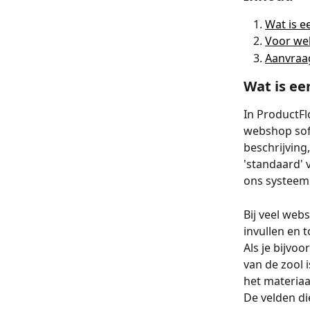
Wat is 
Voor we
Aanvraa
Wat is e
In ProductF
webshop soft
beschrijving
'standaard' 
ons systeem 
Bij veel web
invullen en t
Als je bijvo
van de zool 
het materiaa
De velden di