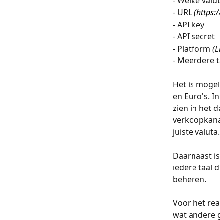
- Welke valut
- URL 
(
https:
- API key 
- API secret
- Platform 
(L
- Meerdere t
Het is mogel
en Euro's. I
zien in het 
verkoopkanaa
juiste valuta.
Daarnaast is
iedere taal 
beheren.
Voor het re
wat andere ge