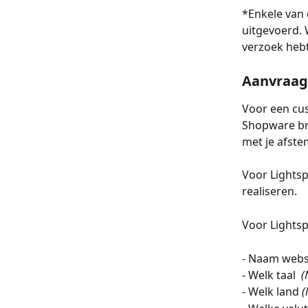
*Enkele van
uitgevoerd. 
verzoek heb
Aanvraag
Voor een cu
Shopware bre
met je afste
Voor Lights
realiseren.
Voor Lights
- Naam web
- Welk taal  
(
- Welk land 
(