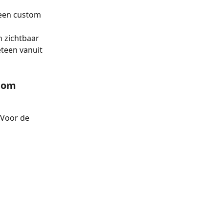
een custom 
 zichtbaar 
teen vanuit 
tom 
 Voor de 