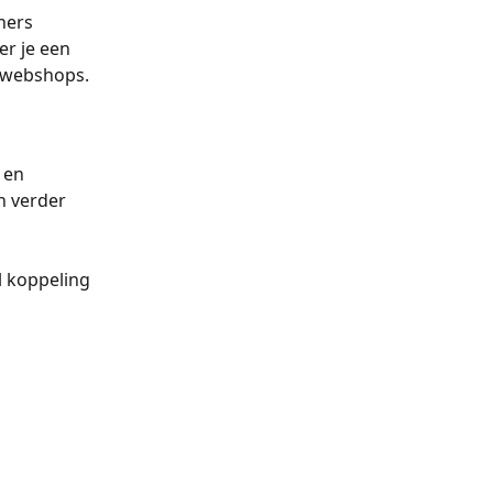
ners 
r je een 
 webshops.
 en 
n verder 
 koppeling 