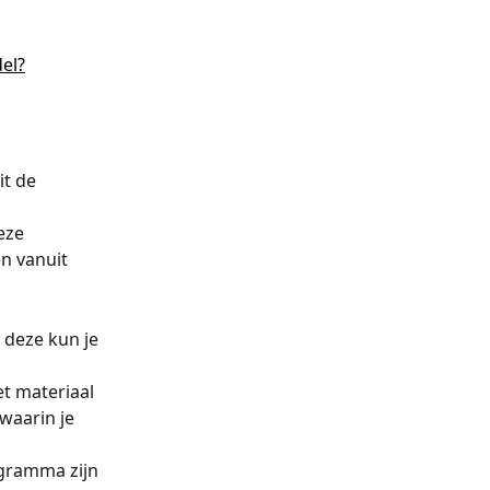
el?
t de 
eze 
n vanuit 
deze kun je 
t materiaal 
waarin je 
gramma zijn 