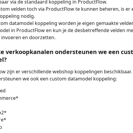
baar via de standaard koppeling in ProductFlow.
om velden toch via ProductFlow te kunnen beheren, is er 
oppeling nodig. 
tom datamodel koppeling worden je eigen gemaakte velden
odel in ProductFlow en kun je de desbetreffende velden me
 invoeren en doorzetten.
ke verkoopkanalen ondersteunen we een cus
l?
ow zijn er verschillende webshop koppelingen beschikbaar.
rsteunen we ook een custom datamodel koppeling:
eed
merce*
o2*
re*
p