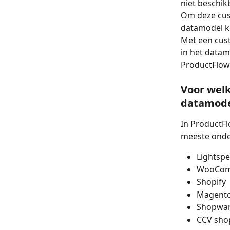
niet beschik
Om deze cust
datamodel k
Met een cus
in het datam
ProductFlow
Voor wel
datamode
In ProductFl
meeste onde
Lightsp
WooCom
Shopify
Magent
Shopwa
CCV sho