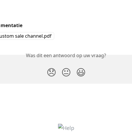
umentatie
custom sale channel.pdf
Was dit een antwoord op uw vraag?
😞
😐
😃