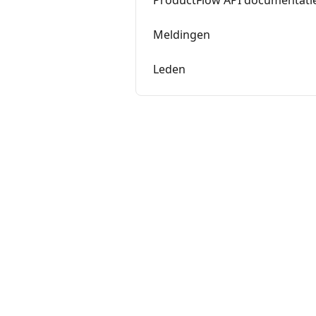
ProductFlow API documentati
Meldingen
Leden