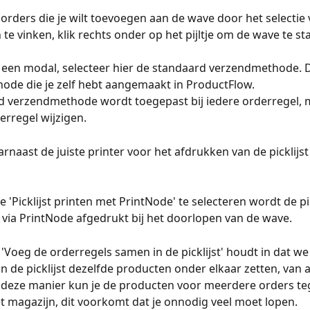
 orders die je wilt toevoegen aan de wave door het selectie 
te vinken, klik rechts onder op het pijltje om de wave te sta
t een modal, selecteer hier de standaard verzendmethode. Di
de die je zelf hebt aangemaakt in ProductFlow. 
 verzendmethode wordt toegepast bij iedere orderregel, m
erregel wijzigen. 
arnaast de juiste printer voor het afdrukken van de picklijst
 'Picklijst printen met PrintNode' te selecteren wordt de pic
via PrintNode afgedrukt bij het doorlopen van de wave. 
 'Voeg de orderregels samen in de picklijst' houdt in dat we 
n de picklijst dezelfde producten onder elkaar zetten, van al
deze manier kun je de producten voor meerdere orders teg
t magazijn, dit voorkomt dat je onnodig veel moet lopen. 