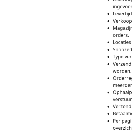
ingevoer
Levertijd
Verkoopk
Magazijn
orders. 
Locaties
Snoozed 
Type ver
Verzendl
worden.
Orderreg
meerdere
Ophaalpu
verstuu
Verzendm
Betaalme
Per pagi
overzicht