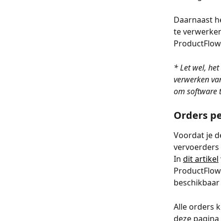
Daarnaast he
te verwerken
ProductFlow 
* Let wel, he
verwerken van
om software te
Orders pe
Voordat je d
vervoerders 
In 
dit artikel
ProductFlow.
beschikbaar 
Alle orders 
deze pagina 