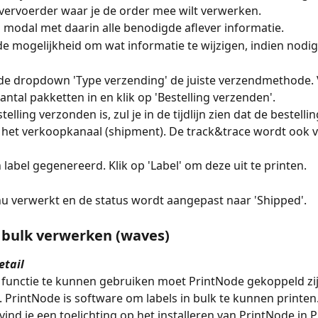
e vervoerder waar je de order mee wilt verwerken. 
 modal met daarin alle benodigde aflever informatie. 
 de mogelijkheid om wat informatie te wijzigen, indien nodig
 de dropdown 'Type verzending' de juiste verzendmethode. 
antal pakketten in en klik op 'Bestelling verzenden'. 
elling verzonden is, zul je in de tijdlijn zien dat de bestelli
 het verkoopkanaal (shipment). De track&trace wordt ook v
 label gegenereerd. Klik op 'Label' om deze uit te printen. 
nu verwerkt en de status wordt aangepast naar 'Shipped'. 
 bulk verwerken (waves)
etail
functie te kunnen gebruiken moet PrintNode gekoppeld zij
 PrintNode is software om labels in bulk te kunnen printen.
vind je een toelichting op het installeren van PrintNode in 