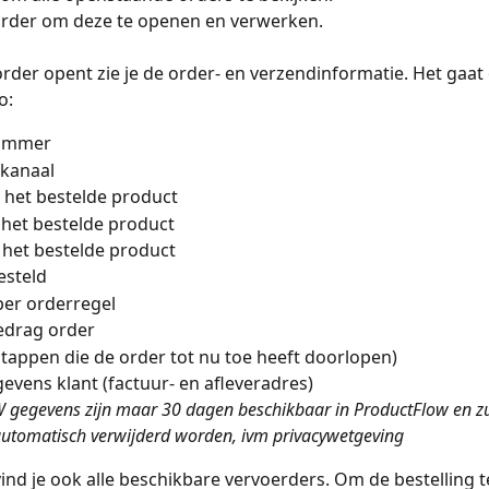
order om deze te openen en verwerken. 
order opent zie je de order- en verzendinformatie. Het gaat
o:
ummer
kanaal
 het bestelde product
het bestelde product
n het bestelde product
esteld
per orderregel
edrag order
 (stappen die de order tot nu toe heeft doorlopen)
vens klant (factuur- en afleveradres)
 gegevens zijn maar 30 dagen beschikbaar in ProductFlow en zu
automatisch verwijderd worden, ivm privacywetgeving
vind je ook alle beschikbare vervoerders. Om de bestelling 