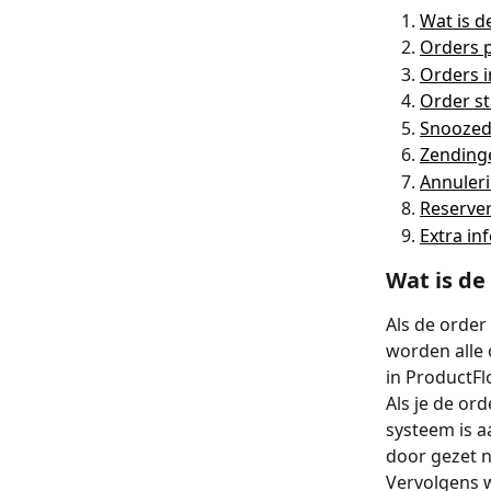
Wat is 
Orders p
Orders i
Order s
Snooze
Zending
Annuler
Reserve
Extra in
Wat is de
Als de order
worden alle
in ProductFl
Als je de or
systeem is 
door gezet n
Vervolgens 