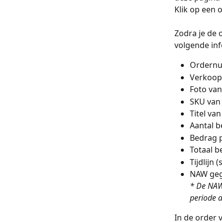
Klik op een 
Zodra je de 
volgende inf
Ordern
Verkoop
Foto van
SKU van 
Titel va
Aantal b
Bedrag 
Totaal b
Tijdlijn
NAW gege
* De NAW
periode 
In de order 