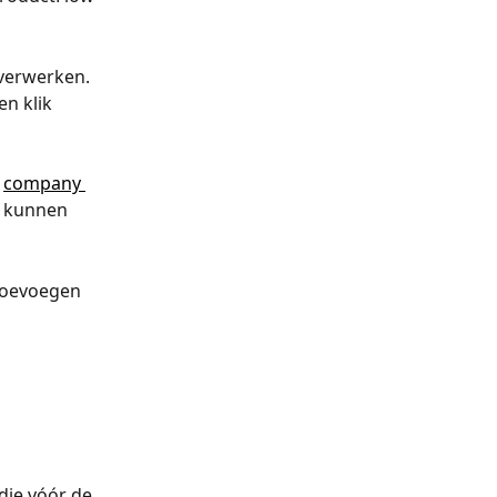
 verwerken. 
n klik 
 
company 
d kunnen 
 toevoegen 
die vóór de 