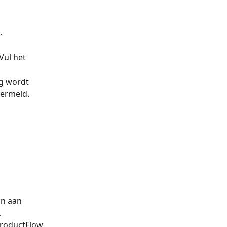
.
Vul het 
ng wordt 
ermeld. 
n aan 
 
ProductFlow 