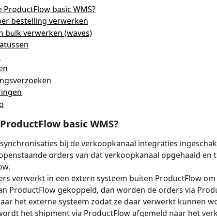
de ProductFlow basic WMS?
er bestelling verwerken
n bulk verwerken (waves)
tatussen
d
en
ingsverzoeken
ringen
fo
 ProductFlow basic WMS? 
 synchronisaties bij de verkoopkanaal integraties ingeschake
 openstaande orders van dat verkoopkanaal opgehaald en 
ow. 
ders verwerkt in een extern systeem buiten ProductFlow om 
aan ProductFlow gekoppeld, dan worden de orders via Prod
aar het externe systeem zodat ze daar verwerkt kunnen wo
wordt het shipment via ProductFlow afgemeld naar het ver