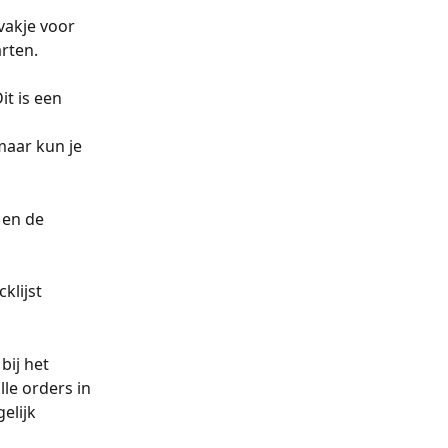
vakje voor 
rten. 
t is een 
aar kun je 
 en de 
klijst 
bij het 
le orders in 
elijk 