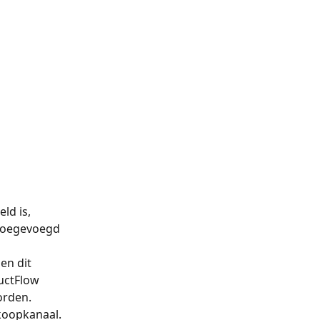
ld is, 
toegevoegd 
en dit 
uctFlow 
rden. 
koopkanaal. 