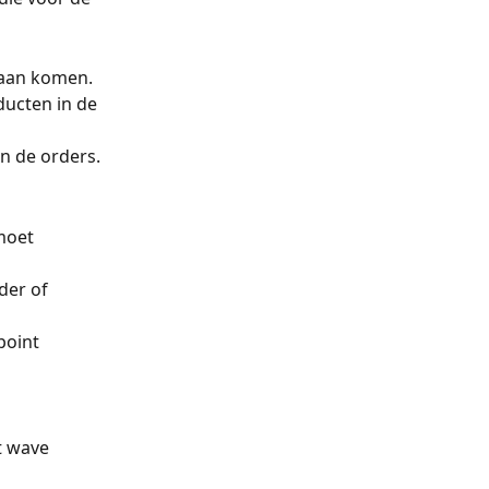
daan komen.
ducten in de 
in de orders. 
moet 
der of 
point 
t wave 